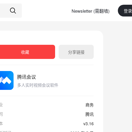
Newsletter (需翻墙)
登录
收藏
分享链接
腾讯会议
多人实时视频会议软件
业
商务
司
腾讯
本
v3.16