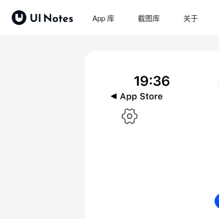
App 库
截图库
关于