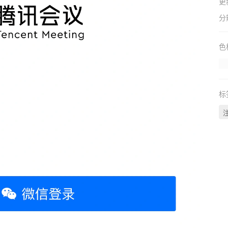
更
分
色
标