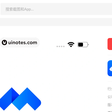
行
公
版