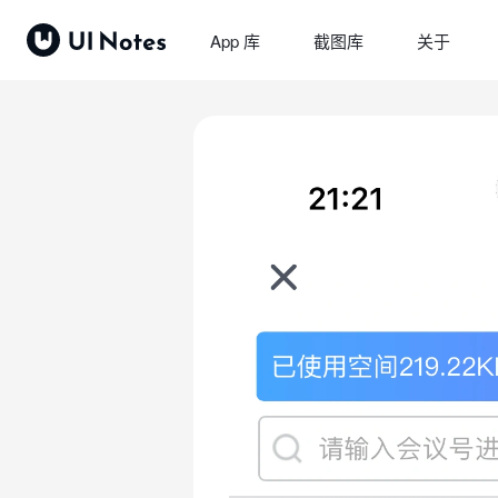
App 库
截图库
关于