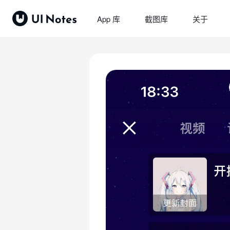
App 库
截图库
关于