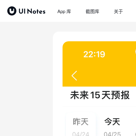
App 库
截图库
关于