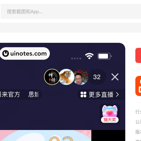
行
公
版