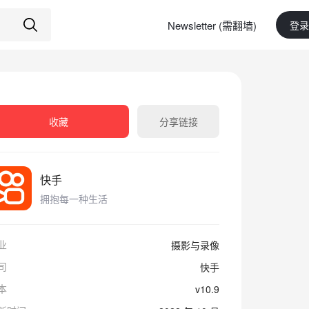
Newsletter (需翻墙)
登录
收藏
分享链接
快手
拥抱每一种生活
业
摄影与录像
司
快手
本
v10.9