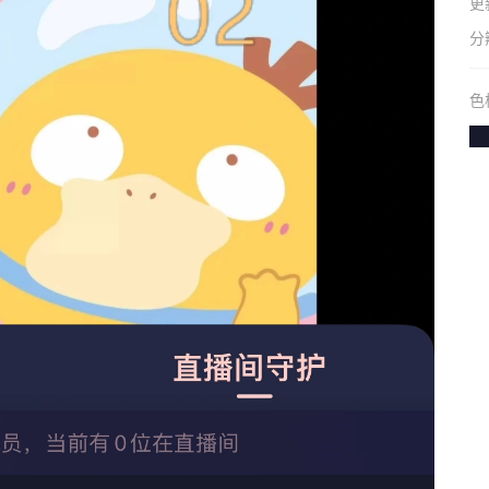
更
分
色