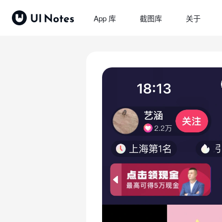
App 库
截图库
关于