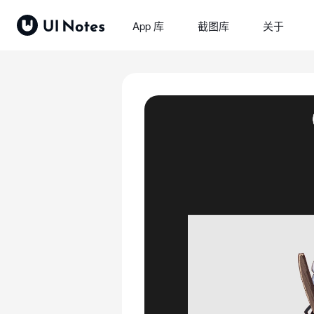
App 库
截图库
关于