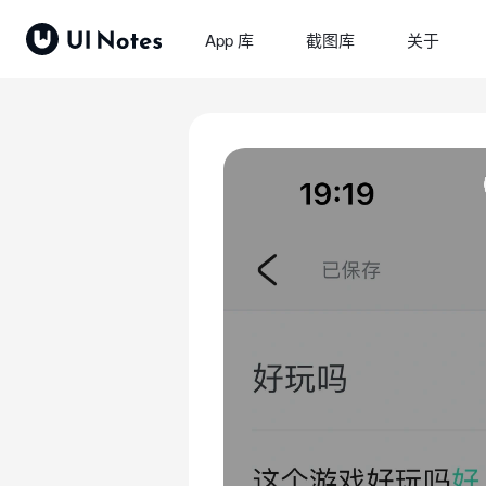
App 库
截图库
关于