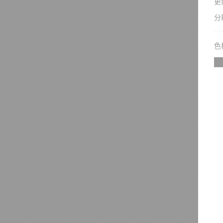
更
分
色