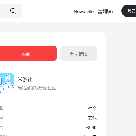
Newsletter (需翻墙)
登录
收藏
分享链接
米游社
米哈游游戏玩家社区
业
社交
司
其他
本
v2.48