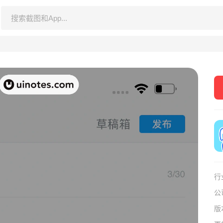
行
公
版