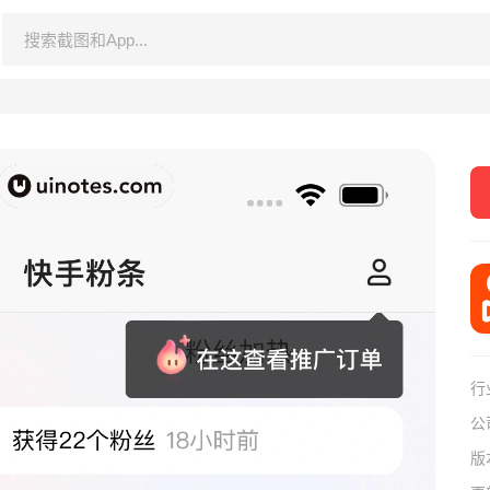
行
公
版