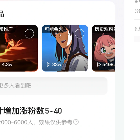
更
分
色