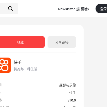
Newsletter (需翻墙)
登录
收藏
分享链接
快手
拥抱每一种生活
业
摄影与录像
司
快手
本
v10.9