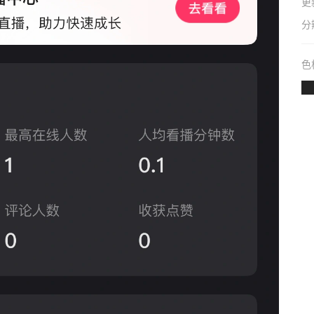
更
分
色