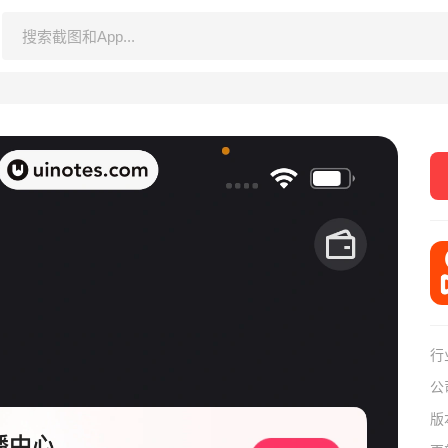
行
公
版