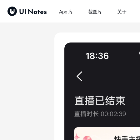
App 库
截图库
关于