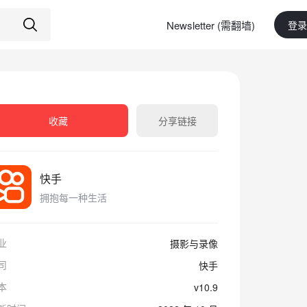
Newsletter (需翻墙)
登录
收藏
分享链接
快手
拥抱每一种生活
业
摄影与录像
司
快手
本
v10.9