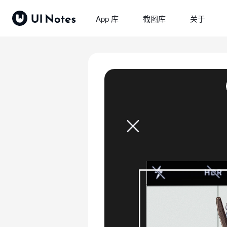
App 库
截图库
关于