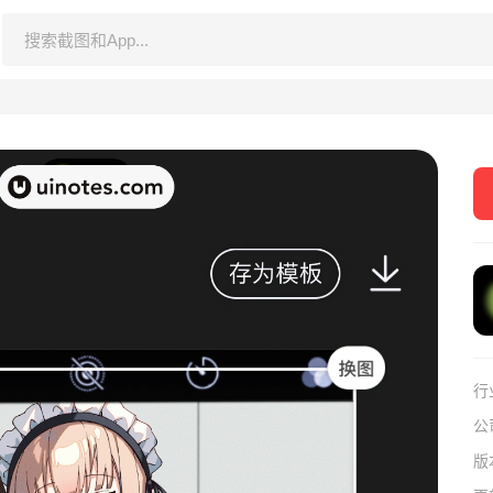
行
公
版