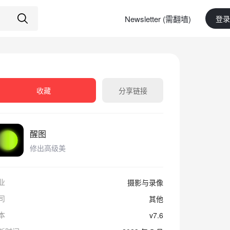
Newsletter (需翻墙)
登录
收藏
分享链接
醒图
修出高级美
业
摄影与录像
司
其他
本
v7.6