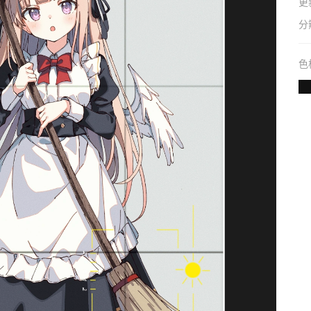
更
分
色