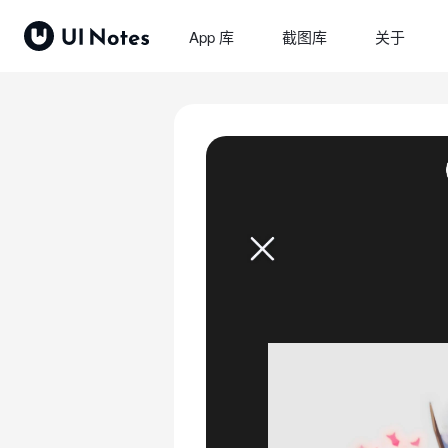
App 库
截图库
关于