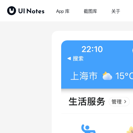
App 库
截图库
关于