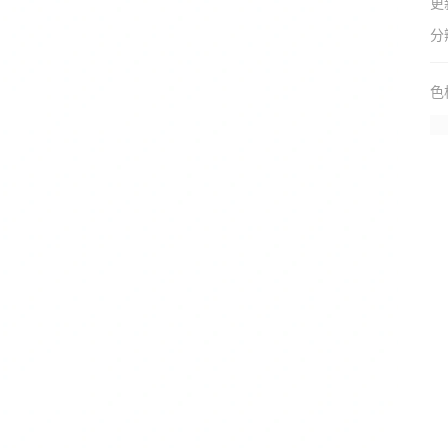
更
分
色