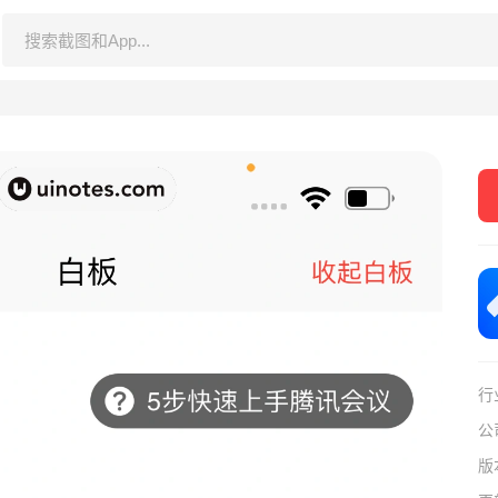
行
公
版