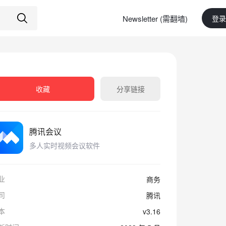
Newsletter (需翻墙)
登录
收藏
分享链接
腾讯会议
多人实时视频会议软件
业
商务
司
腾讯
本
v3.16