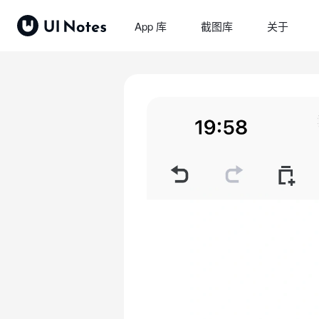
App 库
截图库
关于