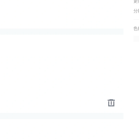
更
分
色