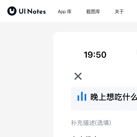
App 库
截图库
关于