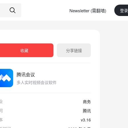
Newsletter (需翻墙)
登录
收藏
分享链接
腾讯会议
多人实时视频会议软件
业
商务
司
腾讯
本
v3.16