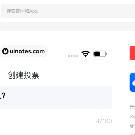
行
公
版